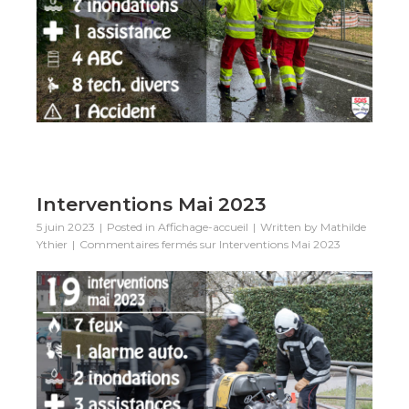
Interventions Mai 2023
5 juin 2023
Posted in
Affichage-accueil
Written by
Mathilde
Ythier
Commentaires fermés
sur Interventions Mai 2023