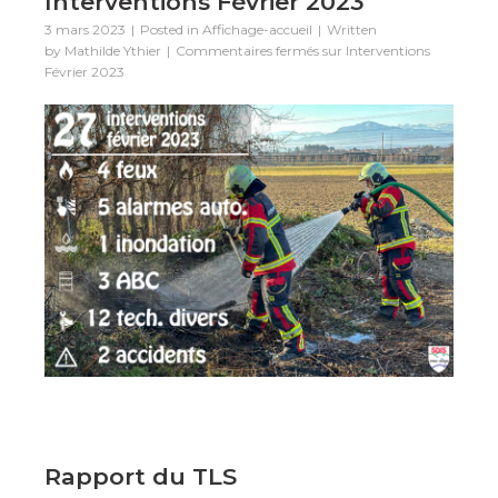
Interventions Février 2023
3 mars 2023
Posted in
Affichage-accueil
Written
by
Mathilde Ythier
Commentaires fermés
sur Interventions
Février 2023
Rapport du TLS