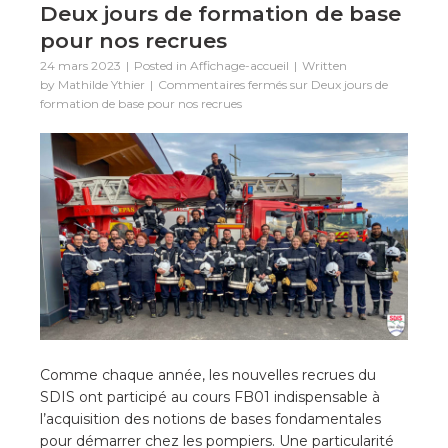
Deux jours de formation de base
pour nos recrues
24 mars 2023
Posted in
Affichage-accueil
Written
by
Mathilde Ythier
Commentaires fermés
sur Deux jours de
formation de base pour nos recrues
Comme chaque année, les nouvelles recrues du
SDIS ont participé au cours FB01 indispensable à
l’acquisition des notions de bases fondamentales
pour démarrer chez les pompiers. Une particularité