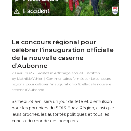
Le concours régional pour
célébrer l’inauguration officielle
de la nouvelle caserne
d’Aubonne
28 avril 2023
Posted in
Affichage-accueil
Written
by
Mathilde Ythier
Commentaires fermés
sur Le concours
régional pour célébrer l’inauguration officielle de la nouvelle
caserne d’Aubonne
Samedi 29 avril sera un jour de fête et d’émulsion
pour les pompiers du SDIS Etraz-Région, ainsi que
leurs proches, les autorités politiques et tous les
curieux du monde des pompiers.