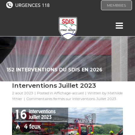
MEMBRES
152 INTERVENTIONS DU SDIS EN 2026
Interventions Juillet 2023
2 août 2023
Posted in
Affichage-accueil
Written by
Mathilde
Ythier
Commentaires fermés
sur Interventions Juillet 2023