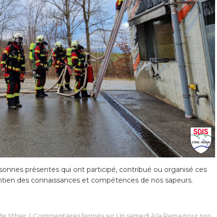
sonnes présentes qui ont participé, contribué ou organisé ces
intien des connaissances et compétences de nos sapeurs.
de Ythier
Commentaires fermés
sur Un samedi à la Rama pour nos