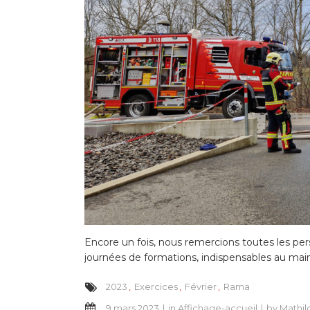
Encore un fois, nous remercions toutes les per
journées de formations, indispensables au ma
2023
Exercices
Février
Rama
9 mars 2023
in
Affichage-accueil
by
Mathil