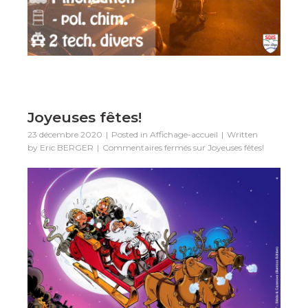
Joyeuses fêtes!
23 décembre 2020
Posted in
Affichage-accueil
Written
by
Eric BERGER
Commentaires fermés
sur Joyeuses fêtes!