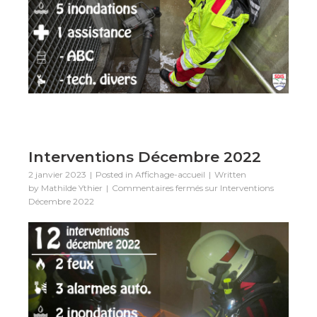
Interventions Décembre 2022
2 janvier 2023
Posted in
Affichage-accueil
Written
by
Mathilde Ythier
Commentaires fermés
sur Interventions
Décembre 2022