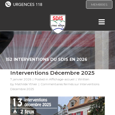
MEMBRES
152 INTERVENTIONS DU SDIS EN 2026
Interventions Décembre 2025
7 janvier 2026
Posted in
Affichage-accueil
Written
by
Mathilde Ythier
Commentaires fermés
sur Interventions
Décembre 2025