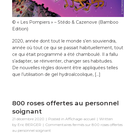
©️ « Les Pompiers » – Stédo & Cazenove (Bamboo
Edition)
2020, année dont tout le monde s’en souviendra,
année où tout ce qui se passait habituellement, tout
ce qui était programmé a été chamboulé. Il a fallu
s’adapter, se réinventer, changer ses habitudes.
De nouvelles règles doivent être appliquées telles
que l’utilisation de gel hydroalcoolique, […]
800 roses offertes au personnel
soignant
21 décembre 2020
Posted in
Affichage-accueil
Written
by
Eric BERGER
Commentaires fermés
sur 800 roses offertes
au personnel soignant