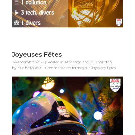
Joyeuses Fêtes
24 décembre 2021
Posted in
Affichage-accueil
Written
by
Eric BERGER
Commentaires fermés
sur Joyeuses Fêtes