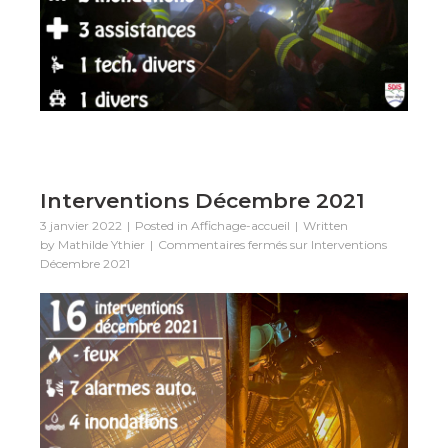
Interventions Décembre 2021
3 janvier 2022
Posted in
Affichage-accueil
Written
by
Mathilde Ythier
Commentaires fermés
sur Interventions
Décembre 2021