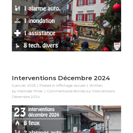
Interventions Décembre 2024
5 janvier 2025
Posted in
Affichage-accueil
Written
by
Mathilde Ythier
Commentaires fermés
sur Interventions
Décembre 2024