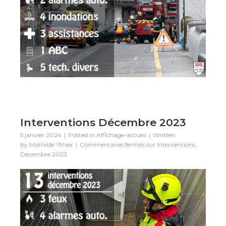
Interventions Décembre 2023
5 janvier 2024
Posted in
Affichage-accueil
Written
by
Mathilde Ythier
Commentaires fermés
sur Interventions
Décembre 2023