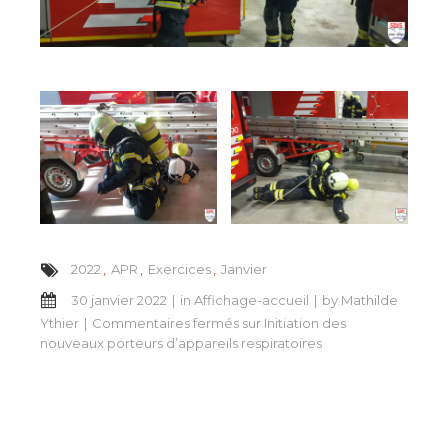
2022
APR
Exercices
Janvier
30 janvier 2022
in
Affichage-accueil
by
Mathilde
Ythier
Commentaires fermés
sur Initiation des
nouveaux porteurs d’appareils respiratoires